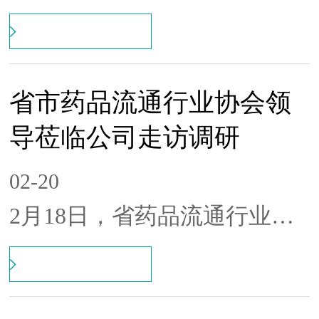
暨“十五五”规划编制专题调度
会，全面推动新一轮战略谋划
工作。公司党委副书记、总经
省市药品流通行业协会领
理谭丰出席并讲话，党委委
导莅临公司走访调研
员、副总经理周先成主持会
议，总部各部门及分子公司负
02-20
责人通过“线上+线下”结合方
2月18日，省药品流通行业协
式参会。
会秘书长文立高、长沙市药品
流通行业协会秘书长呙俊羽等
一行莅临公司考察调研，公司