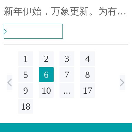
理谭丰主持会议。
新年伊始，万象更新。为有效
帮助企业解决实际问题，科学
谋划2025年工作，1月9日，集
团党委书记、董事长胡新保，
1
2
3
4
党委委员、总会计师张洁一行
5
6
7
8
到湖南医药开展调研，并召开
座谈会。集团党委副书记、职
9
10
...
17
工董事，公司党委书记、董事
18
长刘晓主持会议并汇报。