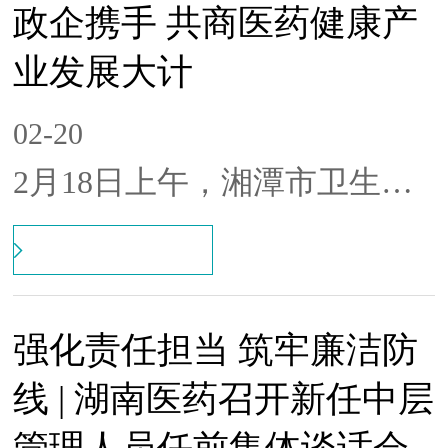
政企携手 共商医药健康产
党委副书记、总经理谭丰主持
业发展大计
并讲话，党委委员、副总经理
唐建成，副总经理、质量负责
02-20
人陈嵘波，市场营销部和战略
2月18日上午，湘潭市卫生健
发展部负责人参加座谈。
康委员会主任马金辉一行到湖
南医药调研指导。公司党委副
书记、总经理谭丰率班子成员
强化责任担当 筑牢廉洁防
热情接洽，双方就如何深化医
线 | 湖南医药召开新任中层
药健康领域合作、服务湘潭
“三医联动”改革等工作深入交