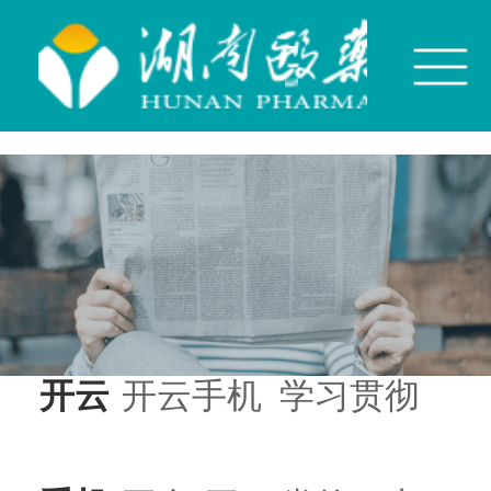
开云手机平台
开云
开云手机
学习贯彻